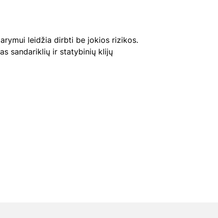
rymui leidžia dirbti be jokios rizikos.
s sandariklių ir statybinių klijų