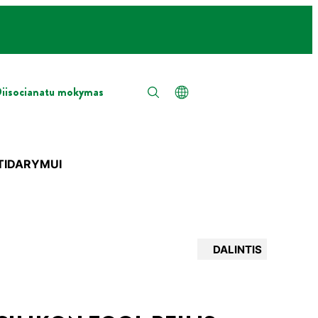
iisocianatu mokymas
ATIDARYMUI
DALINTIS