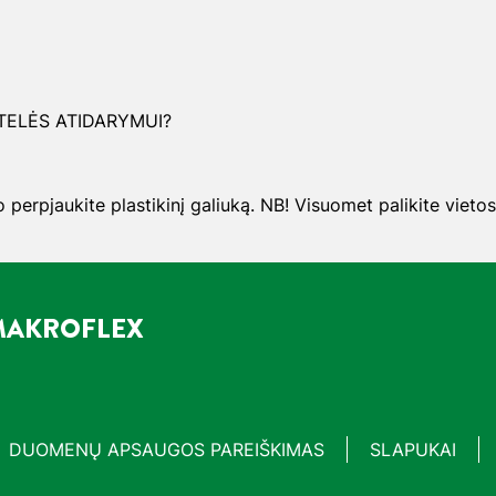
ŪTELĖS ATIDARYMUI?
o perpjaukite plastikinį galiuką. NB! Visuomet palikite vietos 
 MAKROFLEX
DUOMENŲ APSAUGOS PAREIŠKIMAS
SLAPUKAI