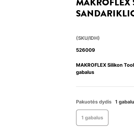
MAKROFLEX S
SANDARIKLIO
(SKU/IDH)
526009
MAKROFLEX Silikon Tool p
gabalus
Pakuotės dydis
1 gabal
1 gabalus