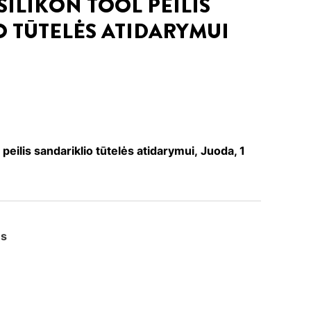
ILIKON TOOL PEILIS
 TŪTELĖS ATIDARYMUI
eilis sandariklio tūtelės atidarymui, Juoda, 1
us