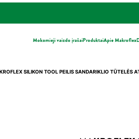
Mokomieji vaizdo įrašai
Produktai
Apie Makroflex
D
ROFLEX SILIKON TOOL PEILIS SANDARIKLIO TŪTELĖS 