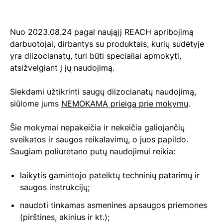
Nuo 2023.08.24 pagal naująjį REACH apribojimą
darbuotojai, dirbantys su produktais, kurių sudėtyje
yra diizocianatų, turi būti specialiai apmokyti,
atsižvelgiant į jų naudojimą.
Siekdami užtikrinti saugų diizocianatų naudojimą,
siūlome jums
NEMOKAMĄ prieigą prie mokymų
.
Šie mokymai nepakeičia ir nekeičia galiojančių
sveikatos ir saugos reikalavimų, o juos papildo.
Saugiam poliuretano putų naudojimui reikia:
laikytis gamintojo pateiktų techninių patarimų ir
saugos instrukcijų;
naudoti tinkamas asmenines apsaugos priemones
(pirštines, akinius ir kt.);