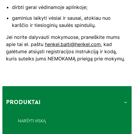
dirbti gerai vėdinamoje aplinkoje;
gaminius laikyti vėsiai ir sausai, atokiau nuo
karščio ir tiesioginių saulės spindulių.
Jei norite dalyvauti mokymuose, praneškite mums
apie tai el. paštu
henkel.balti@henkel.com
, kad
galėtume atsiųsti registracijos instrukciją ir kodą,
kuris suteiks jums NEMOKAMĄ prieigą prie mokymų.
PRODUKTAI
NARŠYTI VISKĄ